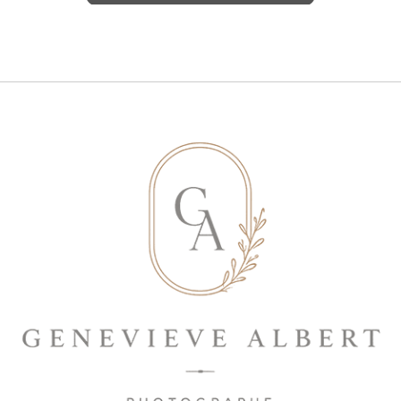
Save my name, email, and website in
this browser for the next time I
comment.
ENVOYER