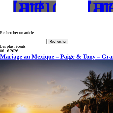
L'article
L'ar
lire
lir
Rechercher un article
Rechercher :
Les plus récents
06.16.2026
Mariage au Mexique – Paige & Tony – Gra