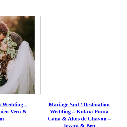
 Wedding –
Mariage Sud / Destination
ien Vero &
Wedding – Kukua Punta
am
Cana & Altos de Chavon –
Jessica & Ben