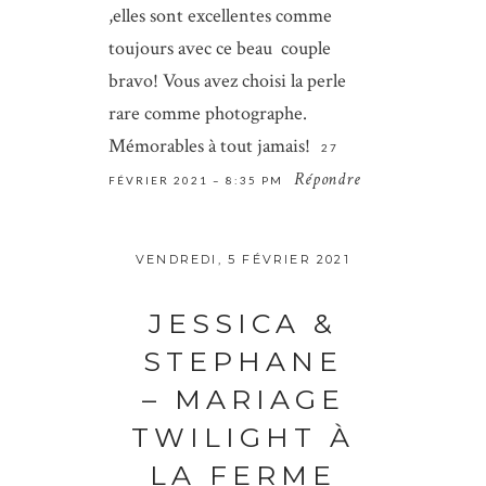
,elles sont excellentes comme
toujours avec ce beau couple
bravo! Vous avez choisi la perle
rare comme photographe.
Mémorables à tout jamais!
27
Save my name, email, and website in
Répondre
FÉVRIER 2021 – 8:35 PM
this browser for the next time I
comment.
VENDREDI, 5 FÉVRIER 2021
ENVOYER
JESSICA &
STEPHANE
– MARIAGE
TWILIGHT À
LA FERME