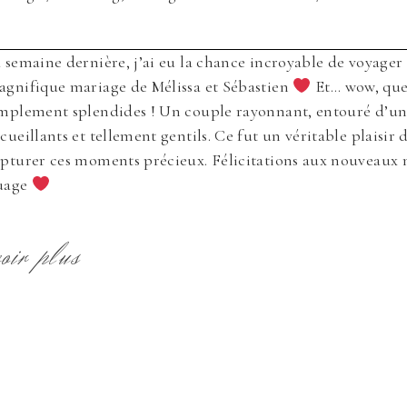
te in this browser for the next time I comment.
 semaine dernière, j’ai eu la chance incroyable de voyage
gnifique mariage de Mélissa et Sébastien
Et… wow, quel
mplement splendides ! Un couple rayonnant, entouré d’une
cueillants et tellement gentils. Ce fut un véritable plaisir
pturer ces moments précieux. Félicitations aux nouveaux m
uage
voir plus