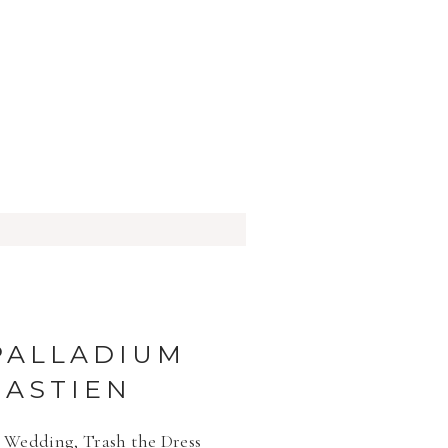
PALLADIUM
BASTIEN
on Wedding
,
Trash the Dress