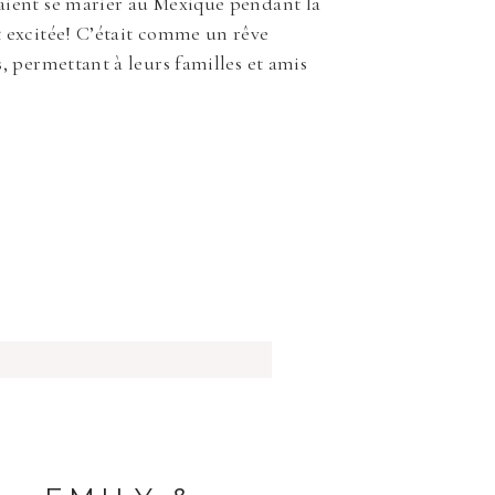
aient se marier au Mexique pendant la
t excitée! C’était comme un rêve
, permettant à leurs familles et amis