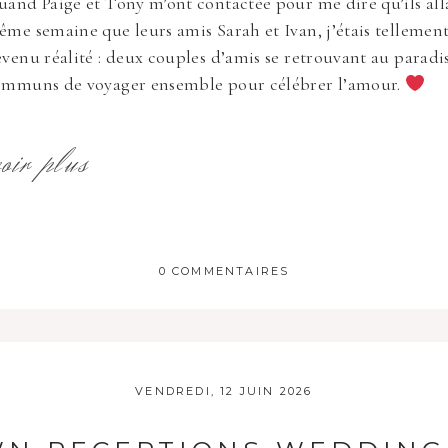
and Paige et Tony m’ont contactée pour me dire qu’ils all
me semaine que leurs amis Sarah et Ivan, j’étais tellemen
venu réalité : deux couples d’amis se retrouvant au paradis
ommuns de voyager ensemble pour célébrer l’amour.
voir plus
0 COMMENTAIRES
 publique Obligatoire *
VENDREDI, 12 JUIN 2026