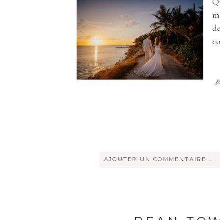
Qu
mê
de
c
AJOUTER UN COMMENTAIRE...
Votre courriel ne sera
jamais
rendu