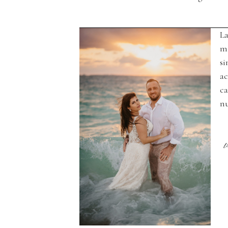
Save my name, email, and websi
La
ENVOYER
ma
si
ac
ca
n