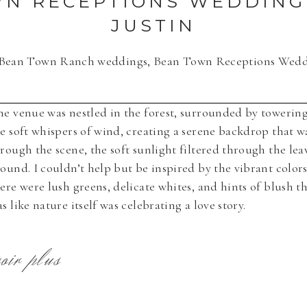
N RECEPTIONS WEDDING 
JUSTIN
Bean Town Ranch weddings
,
Bean Town Receptions Wedd
te in this browser for the next time I comment.
e venue was nestled in the forest, surrounded by towering
e soft whispers of wind, creating a serene backdrop that 
rough the scene, the soft sunlight filtered through the lea
ound. I couldn’t help but be inspired by the vibrant col
ere were lush greens, delicate whites, and hints of blush th
s like nature itself was celebrating a love story.
voir plus