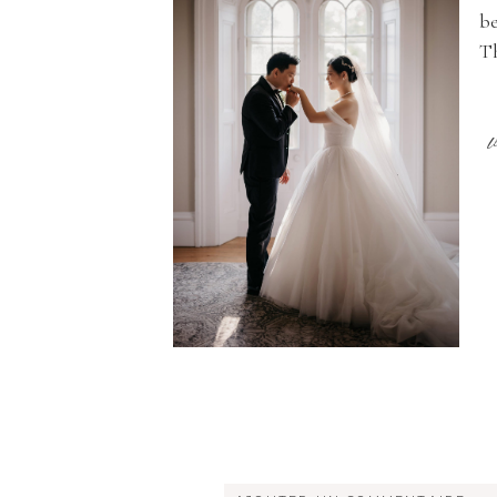
be
Th