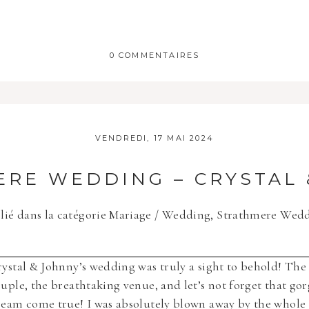
0 COMMENTAIRES
 publique Obligatoire *
VENDREDI, 17 MAI 2024
RE WEDDING – CRYSTAL
lié dans la catégorie
Mariage / Wedding
,
Strathmere Wed
te in this browser for the next time I comment.
ystal & Johnny’s wedding was truly a sight to behold! The 
uple, the breathtaking venue, and let’s not forget that gor
eam come true! I was absolutely blown away by the whole 