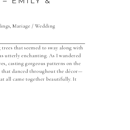
– EMILY &
ings
,
Mariage / Wedding
 trees that seemed to sway along with
was utterly enchanting. As I wandered
ves, casting gorgeous patterns on the
ors that danced throughout the décor—
at all came together beautifully. It