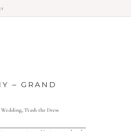
CT
NY – GRAND
A
on Wedding
,
Trash the Dress