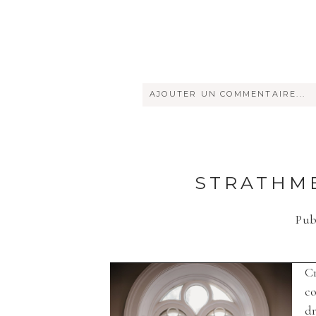
AJOUTER UN COMMENTAIRE...
Votre courriel ne sera
jamais
rendu
STRATHME
Pub
Save my name, email, and websi
Cr
co
ENVOYER
dr