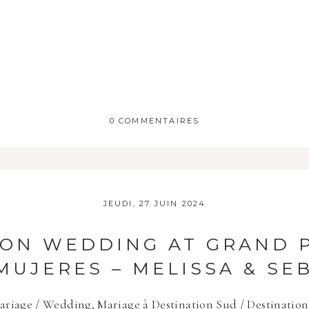
0 COMMENTAIRES
 publique Obligatoire *
JEUDI, 27 JUIN 2024
ION WEDDING AT GRAND 
MUJERES – MELISSA & SE
ariage / Wedding
,
Mariage à Destination Sud / Destinati