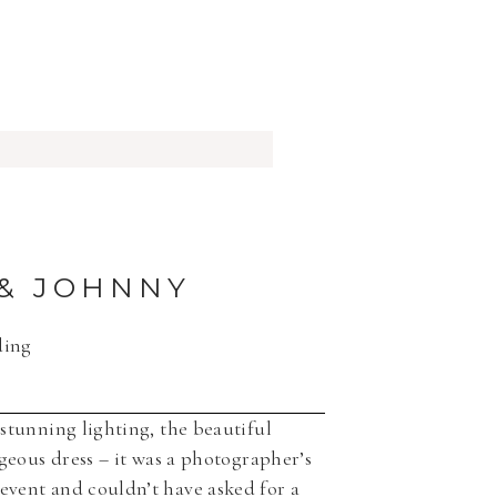
 & JOHNNY
ding
stunning lighting, the beautiful
geous dress – it was a photographer’s
event and couldn’t have asked for a