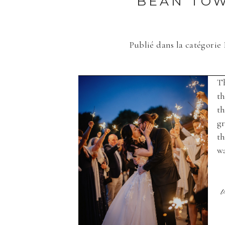
BEAN TOW
Publié dans la catégorie
Save my name, email, and websi
Th
ENVOYER
th
th
gr
th
wa