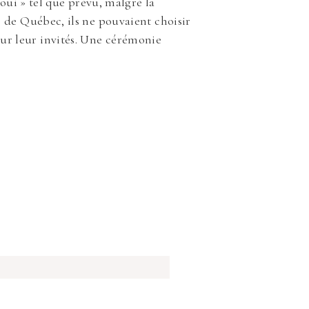
 oui » tel que prévu, malgré la
e de Québec, ils ne pouvaient choisir
ur leur invités. Une cérémonie