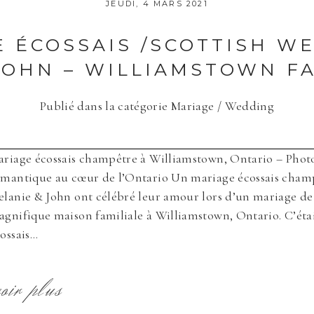
JEUDI, 4 MARS 2021
 ÉCOSSAIS /SCOTTISH W
JOHN – WILLIAMSTOWN FA
Publié dans la catégorie
Mariage / Wedding
te in this browser for the next time I comment.
riage écossais champêtre à Williamstown, Ontario – Phot
mantique au cœur de l’Ontario Un mariage écossais champ
lanie & John ont célébré leur amour lors d’un mariage de
gnifique maison familiale à Williamstown, Ontario. C’étai
ossais...
voir plus