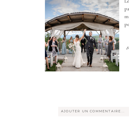
Le
pa
mi
pe
AJOUTER UN COMMENTAIRE...
Votre courriel ne sera
jamais
rendu