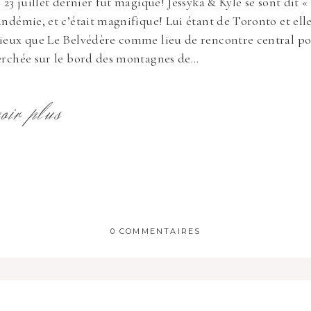
 23 juillet dernier fut magique! Jessyka & Kyle se sont dit «
ndémie, et c’était magnifique! Lui étant de Toronto et ell
eux que Le Belvédère comme lieu de rencontre central po
rchée sur le bord des montagnes de...
voir plus
0 COMMENTAIRES
 publique Obligatoire *