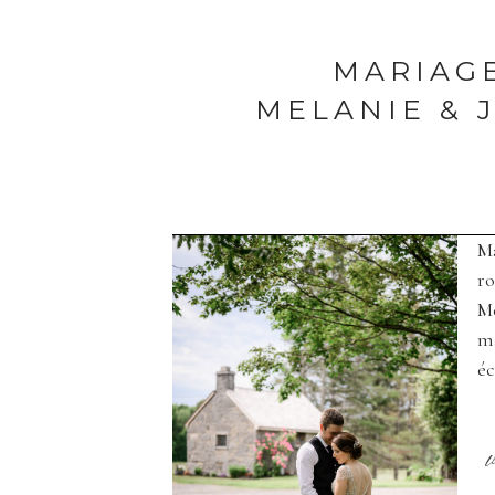
MARIAGE
MELANIE & 
Save my name, email, and websi
Ma
ENVOYER
ro
Me
ma
éc