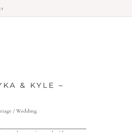
CT
KA & KYLE –
riage / Wedding