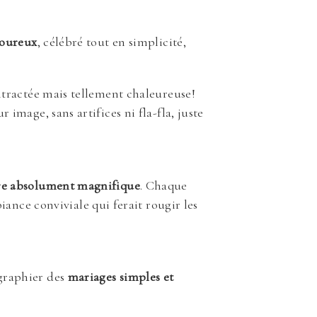
moureux
, célébré tout en simplicité,
ntractée mais tellement chaleureuse!
image, sans artifices ni fla-fla, juste
re absolument magnifique
. Chaque
iance conviviale qui ferait rougir les
ographier des
mariages simples et