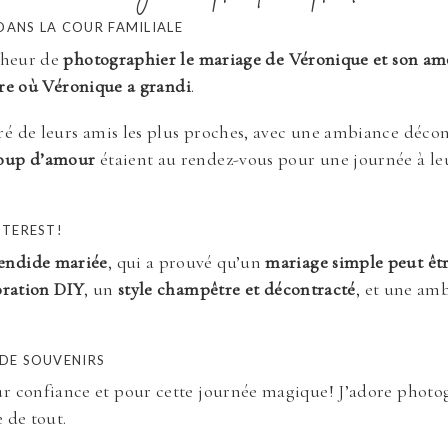
DANS LA COUR FAMILIALE
onheur de
photographier le mariage de Véronique et son a
ère où Véronique a grandi
.
ré de leurs amis les plus proches, avec une ambiance déco
coup d’amour
étaient au rendez-vous pour une journée à leur 
NTEREST!
endide mariée
, qui a prouvé qu’un
mariage simple peut êt
ration DIY
, un
style champêtre et décontracté
, et une amb
 DE SOUVENIRS
ur confiance et pour cette journée magique! J’adore phot
 de tout.