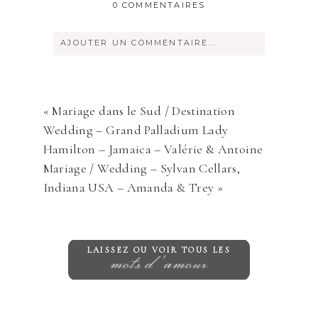
0 COMMENTAIRES
AJOUTER UN COMMENTAIRE...
Votre courriel ne sera
jamais
rendu
publique Obligatoire *
«
Mariage dans le Sud / Destination
Wedding – Grand Palladium Lady
Hamilton – Jamaica – Valérie & Antoine
Mariage / Wedding – Sylvan Cellars,
Indiana USA – Amanda & Trey
»
Save my name, email, and website in
LAISSEZ OU VOIR TOUS LES
mots d'amour
this browser for the next time I
comment.
ENVOYER