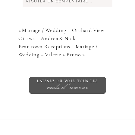
AJOUTER UN COMMENTAIRE...
Votre courriel ne sera
jamais
rendu
publique Obligatoire *
«
Mariage / Wedding – Orchard View
Ottawa – Andrea & Nick
Bean town Receptions – Mariage /
Wedding – Valerie + Bruno
»
Save my name, email, and website in
LAISSEZ OU VOIR TOUS LES
mots d'amour
this browser for the next time I
comment.
ENVOYER