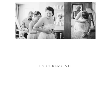
@
LA CÉRÉMONIE
@