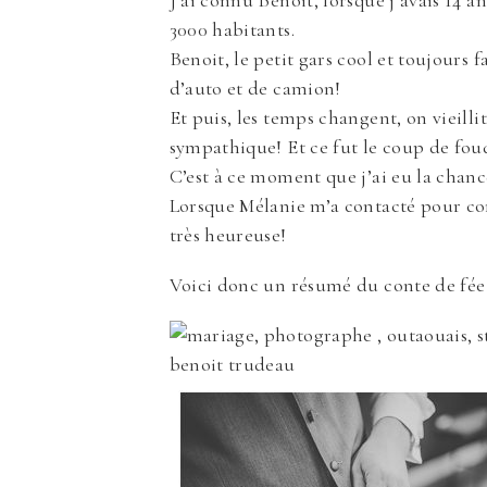
J’ai connu Benoit, lorsque j’avais 14 
3000 habitants.
Benoit, le petit gars cool et toujours
d’auto et de camion!
Et puis, les temps changent, on vieill
sympathique! Et ce fut le coup de fou
C’est à ce moment que j’ai eu la cha
Lorsque Mélanie m’a contacté pour cont
très heureuse!
Voici donc un résumé du conte de fée