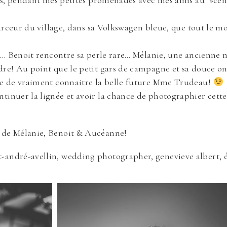
ans, pendant mes petites promenades avec mes amis au »centr
 farceur du village, dans sa Volkswagen bleue, que tout le 
it… Benoit rencontre sa perle rare… Mélanie, une ancienne m
dre! Au point que le petit gars de campagne et sa douce on
nce de vraiment connaitre la belle future Mme Trudeau!
inuer la lignée et avoir la chance de photographier cette n
 de Mélanie, Benoit & Aucéanne!