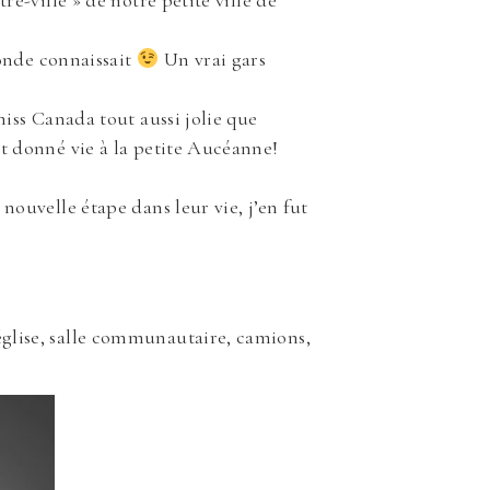
e-ville » de notre petite ville de
monde connaissait
Un vrai gars
iss Canada tout aussi jolie que
t donné vie à la petite Aucéanne!
ouvelle étape dans leur vie, j’en fut