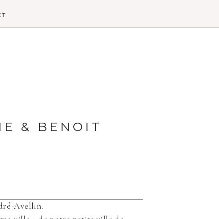
CT
E & BENOIT
dré-Avellin.