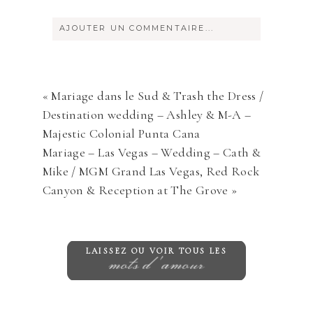
AJOUTER UN COMMENTAIRE...
Votre courriel ne sera
jamais
rendu
publique Obligatoire *
«
Mariage dans le Sud & Trash the Dress /
Destination wedding – Ashley & M-A –
Majestic Colonial Punta Cana
Mariage – Las Vegas – Wedding – Cath &
Mike / MGM Grand Las Vegas, Red Rock
Canyon & Reception at The Grove
»
Save my name, email, and website in
this browser for the next time I
LAISSEZ OU VOIR TOUS LES
mots d'amour
comment.
ENVOYER