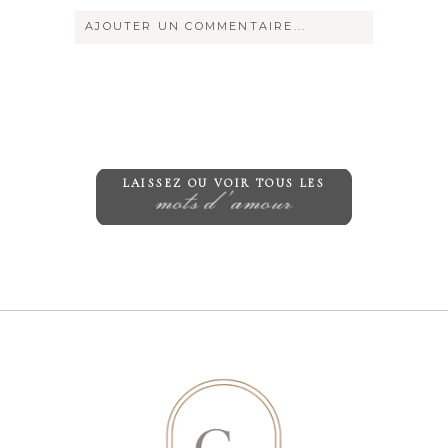
AJOUTER UN COMMENTAIRE...
Votre courriel ne sera
jamais
rendu
publique Obligatoire *
LAISSEZ OU VOIR TOUS LES
mots d'amour
Save my name, email, and website in
this browser for the next time I
comment.
ENVOYER