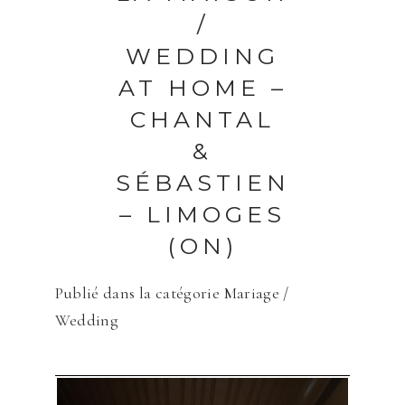
/
WEDDING
AT HOME –
Save my name, email, and website in
CHANTAL
this browser for the next time I
comment.
&
SÉBASTIEN
ENVOYER
– LIMOGES
(ON)
Publié dans la catégorie
Mariage /
Wedding