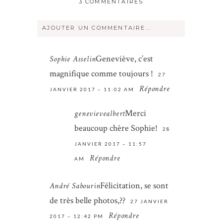
3 COMMENTAIRES
AJOUTER UN COMMENTAIRE...
Votre courriel ne sera
jamais
rendu
Geneviève, c’est
Sophie Asselin
publique Obligatoire *
magnifique comme toujours !
27
Répondre
JANVIER 2017 – 11:02 AM
Merci
genevievealbert
beaucoup chère Sophie!
28
JANVIER 2017 – 11:57
Répondre
Save my name, email, and website in
AM
this browser for the next time I
Félicitation, se sont
André Sabourin
comment.
de très belle photos,??
27 JANVIER
ENVOYER
Répondre
2017 – 12:42 PM