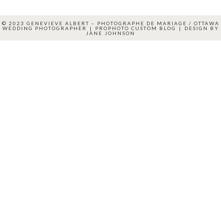
© 2023 GENEVIEVE ALBERT – PHOTOGRAPHE DE MARIAGE / OTTAWA
WEDDING PHOTOGRAPHER
|
PROPHOTO CUSTOM BLOG
|
DESIGN BY
JANE JOHNSON