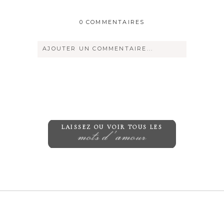
0 COMMENTAIRES
AJOUTER UN COMMENTAIRE...
Votre courriel ne sera
jamais
rendu
publique Obligatoire *
LAISSEZ OU VOIR TOUS LES
mots d'amour
Save my name, email, and website in
this browser for the next time I
comment.