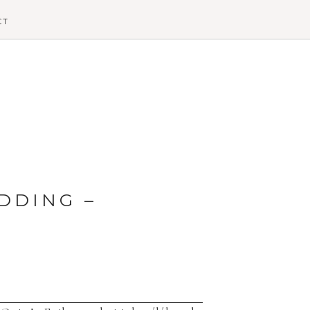
CT
DDING –