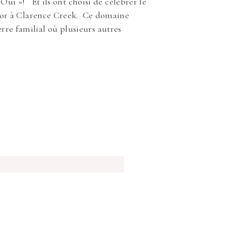
Oui »! Et ils ont choisi de célébrer le
dor à Clarence Creek. Ce domaine
terre familial où plusieurs autres