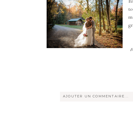
En
to
ma
gr
AJOUTER UN COMMENTAIRE...
Votre courriel ne sera
jamais
rendu