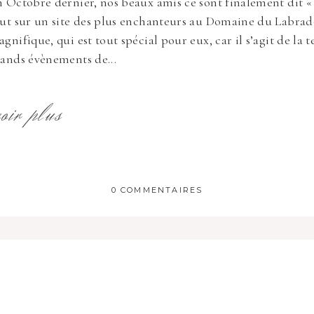
 Octobre dernier, nos beaux amis ce sont finalement dit « 
ut sur un site des plus enchanteurs au Domaine du Labra
gnifique, qui est tout spécial pour eux, car il s’agit de la 
ands évènements de...
voir plus
0 COMMENTAIRES
 publique Obligatoire *