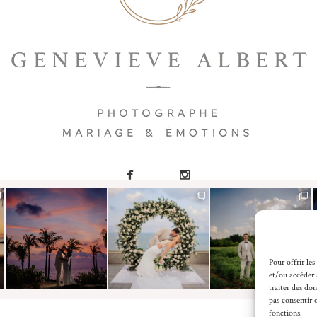
Pour offrir les
et/ou accéder 
traiter des do
pas consentir 
fonctions.