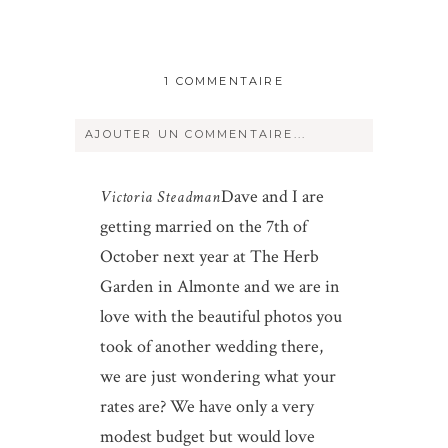
1 COMMENTAIRE
AJOUTER UN COMMENTAIRE...
Votre courriel ne sera
jamais
rendu
Dave and I are
Victoria Steadman
publique Obligatoire *
getting married on the 7th of
October next year at The Herb
Garden in Almonte and we are in
love with the beautiful photos you
took of another wedding there,
we are just wondering what your
Save my name, email, and website in
rates are? We have only a very
this browser for the next time I
modest budget but would love