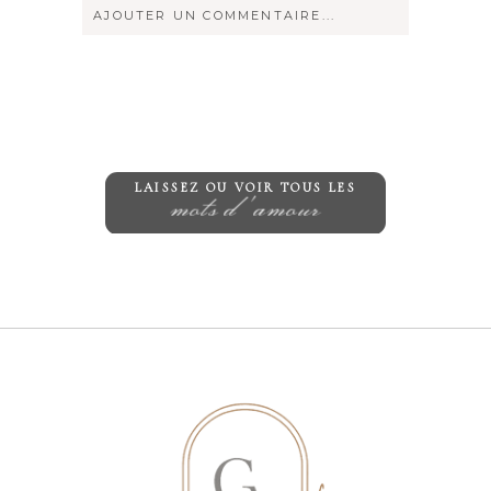
AJOUTER UN COMMENTAIRE...
Votre courriel ne sera
jamais
rendu
publique Obligatoire *
LAISSEZ OU VOIR TOUS LES
mots d'amour
Save my name, email, and website in
this browser for the next time I
comment.
ENVOYER