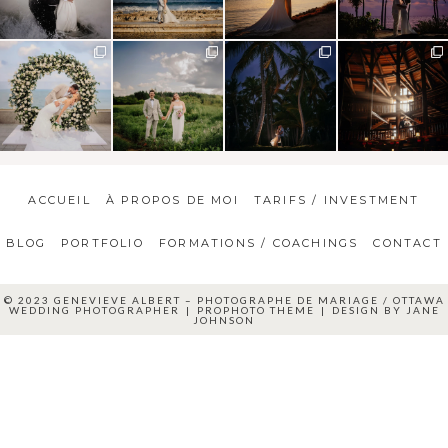
ACCUEIL
À PROPOS DE MOI
TARIFS / INVESTMENT
BLOG
PORTFOLIO
FORMATIONS / COACHINGS
CONTACT
© 2023 GENEVIEVE ALBERT – PHOTOGRAPHE DE MARIAGE / OTTAWA
WEDDING PHOTOGRAPHER
|
PROPHOTO THEME
|
DESIGN BY
JANE
JOHNSON