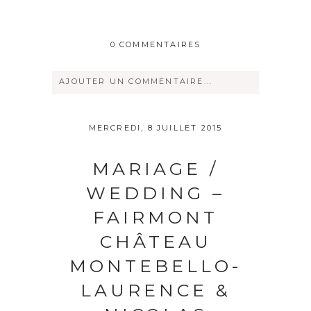
0 COMMENTAIRES
AJOUTER UN COMMENTAIRE...
Votre courriel ne sera
jamais
rendu
MERCREDI, 8 JUILLET 2015
publique Obligatoire *
MARIAGE /
WEDDING –
FAIRMONT
CHÂTEAU
MONTEBELLO-
Save my name, email, and website in
LAURENCE &
this browser for the next time I
comment.