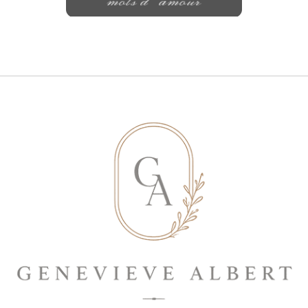
mots d'amour
Save my name, email, and website in
this browser for the next time I
comment.
ENVOYER