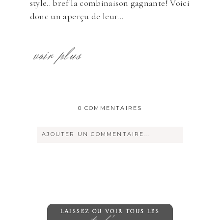
style.. bref la combinaison gagnante! Voici
donc un aperçu de leur...
voir plus
0 COMMENTAIRES
AJOUTER UN COMMENTAIRE...
Votre courriel ne sera
jamais
rendu
publique Obligatoire *
LAISSEZ OU VOIR TOUS LES