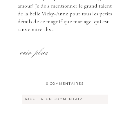
amour! Je dois mentionner le grand talent
de la belle Vicky-Anne pour tous les petits
détails de ce magnifique mariage, qui est
sans contre-dis...
voir plus
0 COMMENTAIRES
AJOUTER UN COMMENTAIRE...
Votre courriel ne sera
jamais
rendu
publique Obligatoire *