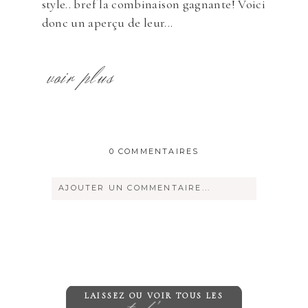
style.. bref la combinaison gagnante! Voici
donc un aperçu de leur...
voir plus
0 COMMENTAIRES
AJOUTER UN COMMENTAIRE...
Votre courriel ne sera
jamais
rendu
publique Obligatoire *
LAISSEZ OU VOIR TOUS LES