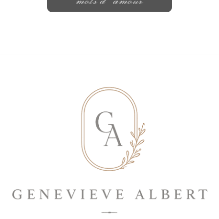
mots d'amour
Save my name, email, and website in
this browser for the next time I
comment.
ENVOYER