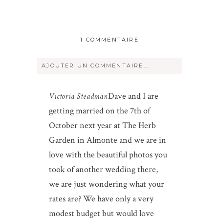
1 COMMENTAIRE
AJOUTER UN COMMENTAIRE...
Votre courriel ne sera
jamais
rendu
Dave and I are
Victoria Steadman
publique Obligatoire *
getting married on the 7th of
October next year at The Herb
Garden in Almonte and we are in
love with the beautiful photos you
took of another wedding there,
we are just wondering what your
Save my name, email, and website in
rates are? We have only a very
this browser for the next time I
modest budget but would love