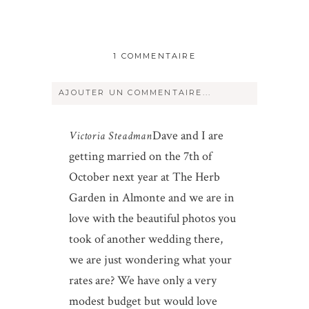
1 COMMENTAIRE
AJOUTER UN COMMENTAIRE...
Votre courriel ne sera
jamais
rendu
Dave and I are
Victoria Steadman
publique Obligatoire *
getting married on the 7th of
October next year at The Herb
Garden in Almonte and we are in
love with the beautiful photos you
took of another wedding there,
we are just wondering what your
Save my name, email, and website in
rates are? We have only a very
this browser for the next time I
modest budget but would love