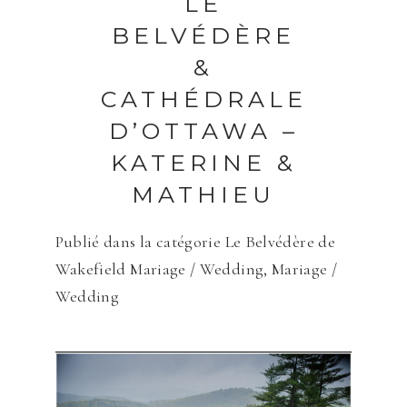
LE
BELVÉDÈRE
&
Save my name, email, and website in
CATHÉDRALE
this browser for the next time I
comment.
D’OTTAWA –
KATERINE &
ENVOYER
MATHIEU
Publié dans la catégorie
Le Belvédère de
Wakefield Mariage / Wedding
,
Mariage /
Wedding