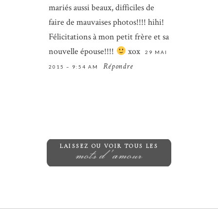
mariés aussi beaux, difficiles de
faire de mauvaises photos!!!! hihi!
Félicitations à mon petit frère et sa
nouvelle épouse!!!!
xox
29 MAI
Répondre
2015 – 9:54 AM
Save my name, email, and website in
this browser for the next time I
comment.
ENVOYER
LAISSEZ OU VOIR TOUS LES
mots d'amour