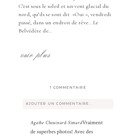
C’est sous le soleil et un vent glacial du
nord, qu’ils se sont dit »Oui », vendredi
passé, dans un endroit de rêve… Le
Belvédère de...
voir plus
1 COMMENTAIRE
AJOUTER UN COMMENTAIRE...
Votre courriel ne sera
jamais
rendu
Vraiment
Agathe Chouinard-Simard
publique Obligatoire *
de superbes photos! Avec des