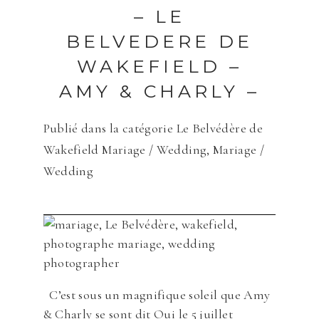
– LE
Save my name, email, and website in
BELVEDERE DE
this browser for the next time I
comment.
WAKEFIELD –
AMY & CHARLY –
ENVOYER
Publié dans la catégorie
Le Belvédère de
Wakefield Mariage / Wedding
,
Mariage /
Wedding
C’est sous un magnifique soleil que Amy
& Charly se sont dit Oui le 5 juillet