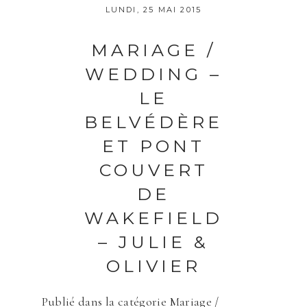
LUNDI, 25 MAI 2015
publique Obligatoire *
MARIAGE /
WEDDING –
LE
BELVÉDÈRE
ET PONT
Save my name, email, and website in
COUVERT
this browser for the next time I
comment.
DE
WAKEFIELD
ENVOYER
– JULIE &
OLIVIER
Publié dans la catégorie
Mariage /