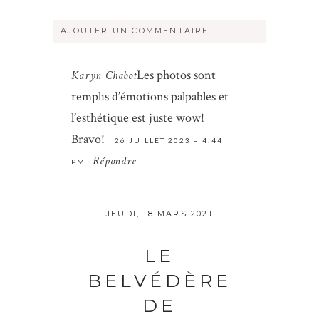
AJOUTER UN COMMENTAIRE...
Votre courriel ne sera
jamais
rendu
Les photos sont
Karyn Chabot
publique Obligatoire *
remplis d’émotions palpables et
l’esthétique est juste wow!
Bravo!
26 JUILLET 2023 – 4:44
Répondre
PM
JEUDI, 18 MARS 2021
Save my name, email, and website in
this browser for the next time I
LE
comment.
BELVÉDÈRE
DE
ENVOYER