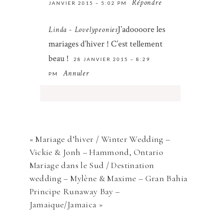
Répondre
JANVIER 2015 – 5:02 PM
J’adoooore les
Linda - Lovelypeonies
mariages d’hiver ! C’est tellement
Save my name, email, and website in
beau !
this browser for the next time I
28 JANVIER 2015 – 8:29
comment.
Annuler
PM
ENVOYER
Votre courriel ne sera
jamais
rendu
publique Obligatoire *
«
Mariage d’hiver / Winter Wedding –
Vickie & Jonh – Hammond, Ontario
Mariage dans le Sud / Destination
wedding – Mylène & Maxime – Gran Bahia
Principe Runaway Bay –
Jamaique/Jamaica
»