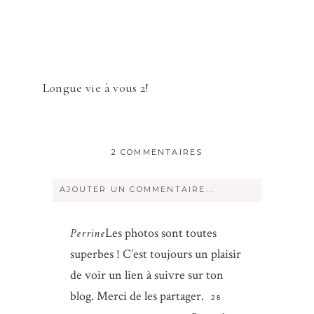
Longue vie à vous 2!
2 COMMENTAIRES
AJOUTER UN COMMENTAIRE...
Votre courriel ne sera
jamais
rendu
Les photos sont toutes
Perrine
publique Obligatoire *
superbes ! C’est toujours un plaisir
de voir un lien à suivre sur ton
blog. Merci de les partager.
28