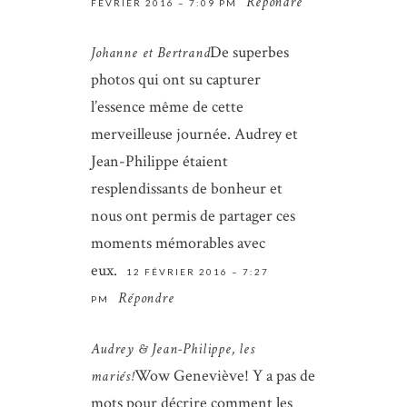
Répondre
FÉVRIER 2016 – 7:09 PM
this browser for the next time I
De superbes
comment.
Johanne et Bertrand
photos qui ont su capturer
ENVOYER
l’essence même de cette
merveilleuse journée. Audrey et
Jean-Philippe étaient
resplendissants de bonheur et
nous ont permis de partager ces
moments mémorables avec
eux.
12 FÉVRIER 2016 – 7:27
Répondre
PM
Audrey & Jean-Philippe, les
Wow Geneviève! Y a pas de
mariés!
mots pour décrire comment les