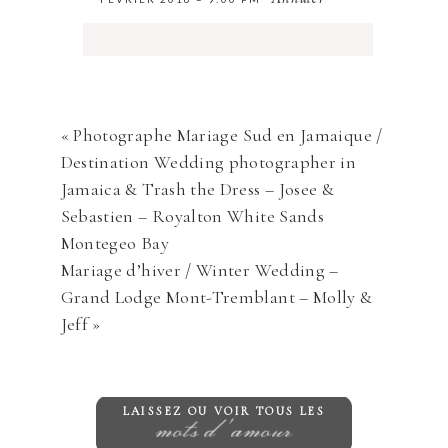
Annuler
Votre courriel ne sera
jamais
rendu
publique Obligatoire *
«
Photographe Mariage Sud en Jamaique /
Destination Wedding photographer in
Jamaica & Trash the Dress – Josee &
Sebastien – Royalton White Sands
Montegeo Bay
Mariage d’hiver / Winter Wedding –
Grand Lodge Mont-Tremblant – Molly &
Save my name, email, and website in
Jeff
»
this browser for the next time I
comment.
LAISSEZ OU VOIR TOUS LES
mots d'amour
ENVOYER