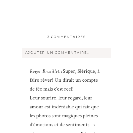
3 COMMENTAIRES
AJOUTER UN COMMENTAIRE...
Votre courriel ne sera
jamais
rendu
Super, féérique, à
Roger Brouillette
publique Obligatoire *
faire rêver! On dirait un compte
de fée mais c’est reel!
Leur sourire, leur regard, leur
amour est indéniable qui fait que
les photos sont magiques pleines
d’émotions et de sentiments.
7
Save my name, email, and website in