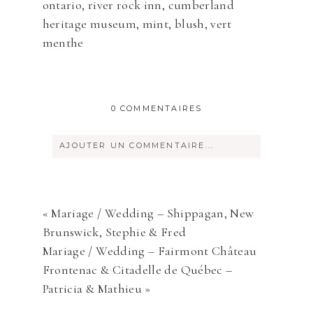
0 COMMENTAIRES
AJOUTER UN COMMENTAIRE...
Votre courriel ne sera
jamais
rendu
publique Obligatoire *
«
Mariage / Wedding – Shippagan, New
Brunswick, Stephie & Fred
Mariage / Wedding – Fairmont Château
Frontenac & Citadelle de Québec –
Patricia & Mathieu
»