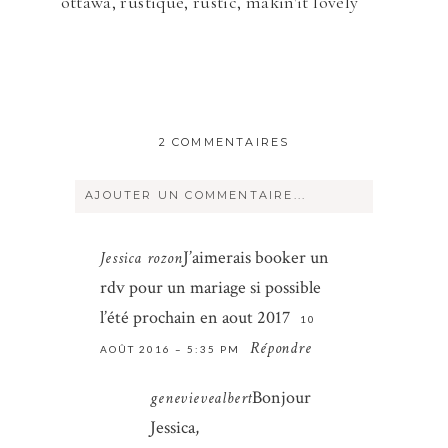
2 COMMENTAIRES
AJOUTER UN COMMENTAIRE...
Votre courriel ne sera
jamais
rendu
J’aimerais booker un
Jessica rozon
publique Obligatoire *
rdv pour un mariage si possible
l’été prochain en aout 2017
10
Répondre
AOÛT 2016 – 5:35 PM
Bonjour
genevievealbert
Jessica,