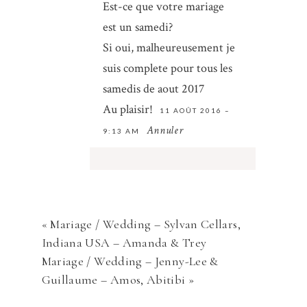
Est-ce que votre mariage
Save my name, email, and website in
est un samedi?
this browser for the next time I
Si oui, malheureusement je
comment.
suis complete pour tous les
samedis de aout 2017
ENVOYER
Au plaisir!
11 AOÛT 2016 –
Annuler
9:13 AM
Votre courriel ne sera
jamais
rendu publique Obligatoire *
«
Mariage / Wedding – Sylvan Cellars,
Indiana USA – Amanda & Trey
Mariage / Wedding – Jenny-Lee &
Guillaume – Amos, Abitibi
»