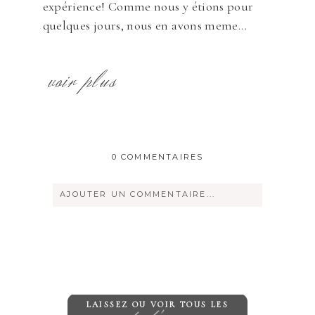
expérience! Comme nous y étions pour
quelques jours, nous en avons meme...
voir plus
0 COMMENTAIRES
AJOUTER UN COMMENTAIRE...
Votre courriel ne sera
jamais
rendu
publique Obligatoire *
LAISSEZ OU VOIR TOUS LES