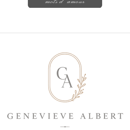
mots d'amour
Save my name, email, and website in
this browser for the next time I
comment.
ENVOYER