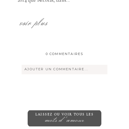
2014 que Nicolas, dans...
voir plus
0 COMMENTAIRES
AJOUTER UN COMMENTAIRE...
Votre courriel ne sera
jamais
rendu
publique Obligatoire *
LAISSEZ OU VOIR TOUS LES
mots d'amour