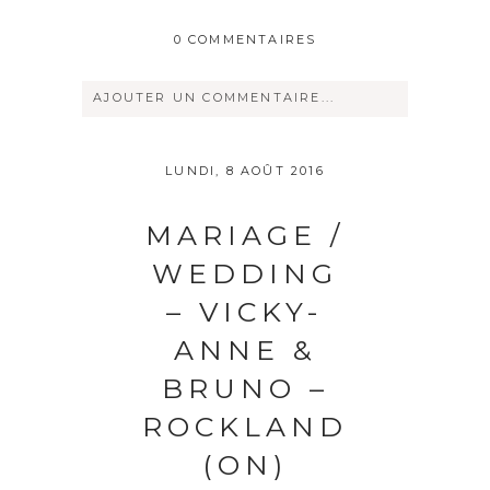
0 COMMENTAIRES
AJOUTER UN COMMENTAIRE...
Votre courriel ne sera
jamais
rendu
LUNDI, 8 AOÛT 2016
publique Obligatoire *
MARIAGE /
WEDDING
– VICKY-
ANNE &
BRUNO –
Save my name, email, and website in
ROCKLAND
this browser for the next time I
comment.
(ON)