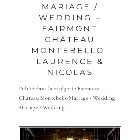
Save my name, email, and website in
MARIAGE /
this browser for the next time I
WEDDING –
comment.
FAIRMONT
ENVOYER
CHÂTEAU
MONTEBELLO-
LAURENCE &
NICOLAS
Publié dans la catégorie
Fairmont
Château Montebello Mariage / Wedding
,
Mariage / Wedding