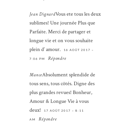
Vous ete tous les deux
Jean Dignard
sublimes! Une journée Plus que
Parfaite. Merci de partager et
longue vie et on vous souhaite
Save my name, email, and website in
plein d’ amour.
this browser for the next time I
16 AOÛT 2017 –
comment.
Répondre
7:06 PM
ENVOYER
Absolument splendide de
Mance
tous sens, tous côtés. Digne des
plus grandes revues! Bonheur,
Amour & Longue Vie à vous
deux!
17 AOÛT 2017 – 8:11
Répondre
AM