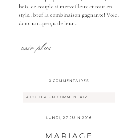
bois, ce couple si merveilleux et tout en
style.. bref la combinaison gagnante! Voici
donc un aperçu de leur...
voir plus
0 COMMENTAIRES
AJOUTER UN COMMENTAIRE...
Votre courriel ne sera
jamais
rendu
LUNDI, 27 JUIN 2016
publique Obligatoire *
MARIAGE