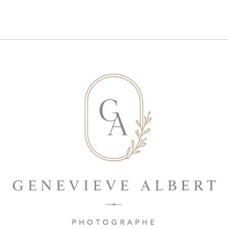
Save my name, email, and website in
this browser for the next time I
comment.
ENVOYER