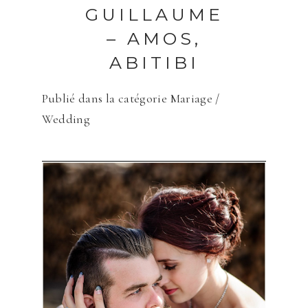
GUILLAUME
Save my name, email, and website in
– AMOS,
this browser for the next time I
comment.
ABITIBI
ENVOYER
Publié dans la catégorie
Mariage /
Wedding