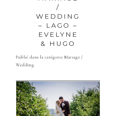
/
WEDDING
– LAGO –
EVELYNE
Save my name, email, and website in
& HUGO
this browser for the next time I
comment.
Publié dans la catégorie
Mariage /
Wedding
ENVOYER