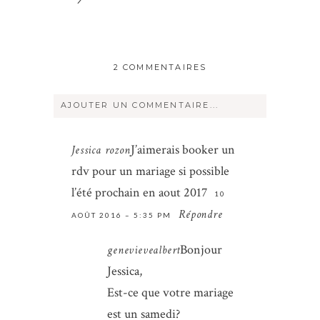
2 COMMENTAIRES
AJOUTER UN COMMENTAIRE...
Votre courriel ne sera
jamais
rendu
J’aimerais booker un
Jessica rozon
publique Obligatoire *
rdv pour un mariage si possible
l’été prochain en aout 2017
10
Répondre
AOÛT 2016 – 5:35 PM
Bonjour
genevievealbert
Jessica,
Est-ce que votre mariage
Save my name, email, and website in
est un samedi?
this browser for the next time I