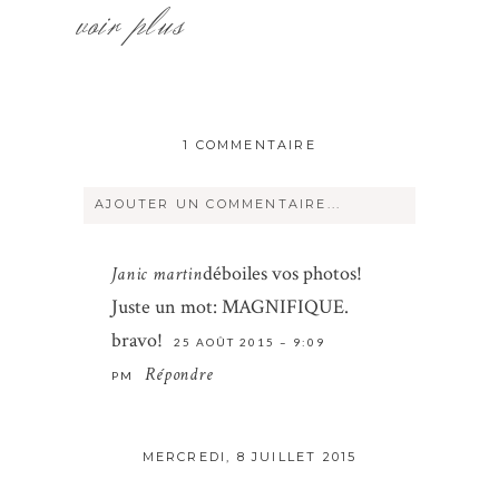
voir plus
1 COMMENTAIRE
AJOUTER UN COMMENTAIRE...
Votre courriel ne sera
jamais
rendu
déboiles vos photos!
Janic martin
publique Obligatoire *
Juste un mot: MAGNIFIQUE.
bravo!
25 AOÛT 2015 – 9:09
Répondre
PM
MERCREDI, 8 JUILLET 2015